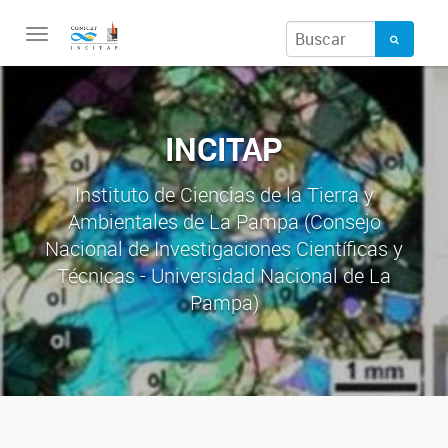
Toggle
navigation
INCITAP
Instituto de Ciencias de la Tierra y
Ambientales de La Pampa (Consejo
Nacional de Investigaciones Científicas y
Técnicas - Universidad Nacional de La
Pampa)