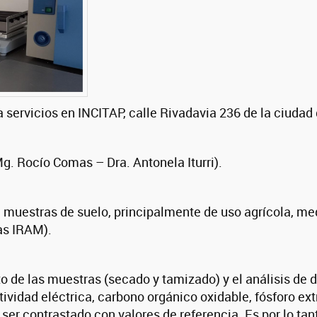
a servicios en INCITAP, calle Rivadavia 236 de la ciudad
g. Rocío Comas – Dra. Antonela Iturri).
de muestras de suelo, principalmente de uso agrícola, m
as IRAM).
to de las muestras (secado y tamizado) y el análisis de
ctividad eléctrica, carbono orgánico oxidable, fósforo ext
ser contrastado con valores de referencia. Es por lo tan