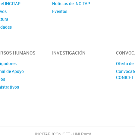
 el INCITAP
Noticias de INCITAP
ivos
Eventos
ctura
idades
URSOS HUMANOS
INVESTIGACIÓN
CONVOC
tigadores
Oferta de
nal de Apoyo
Convocato
CONICET
ios
istrativos
INCITAP, (CONICET - UNLPam)