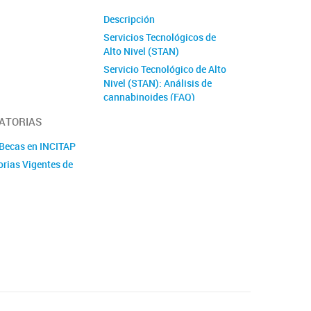
Descripción
Servicios Tecnológicos de
Alto Nivel (STAN)
Servicio Tecnológico de Alto
Nivel (STAN): Análisis de
cannabinoides (FAQ)
Servicio Tecnológico de Alto
ATORIAS
Nivel (STAN): Microscopía
de Barrido Electrónico (SEM)
 Becas en INCITAP
Servicio Tecnológico de Alto
rias Vigentes de
Nivel: Laboratorio de
Análisis de Suelos