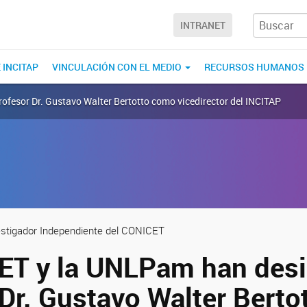
INTRANET
 INCITAP
VINCULACIÓN CON EL MEDIO
RECURSOS HUMANOS
ofesor Dr. Gustavo Walter Bertotto como vicedirector del INCITAP
vestigador Independiente del CONICET
ET y la UNLPam han desi
 Dr. Gustavo Walter Bert