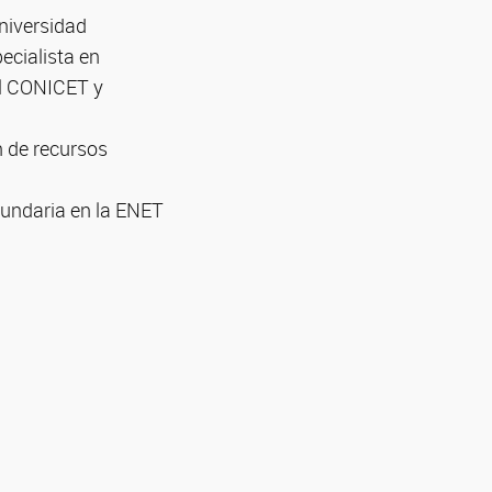
niversidad
pecialista en
el CONICET y
n de recursos
cundaria en la ENET