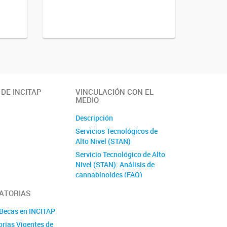
 DE INCITAP
VINCULACIÓN CON EL
MEDIO
Descripción
Servicios Tecnológicos de
Alto Nivel (STAN)
Servicio Tecnológico de Alto
Nivel (STAN): Análisis de
cannabinoides (FAQ)
Servicio Tecnológico de Alto
ATORIAS
Nivel (STAN): Microscopía
de Barrido Electrónico (SEM)
 Becas en INCITAP
Servicio Tecnológico de Alto
rias Vigentes de