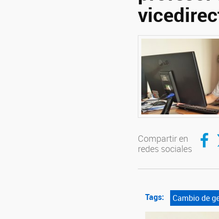
vicedirec
Compar
C
Compartir en
redes sociales
Tags:
Cambio de ge