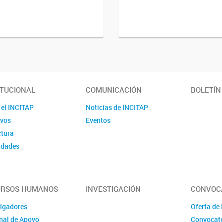
ITUCIONAL
COMUNICACIÓN
BOLETÍN
 el INCITAP
Noticias de INCITAP
ivos
Eventos
ctura
idades
URSOS HUMANOS
INVESTIGACIÓN
CONVOC
tigadores
Oferta de
nal de Apoyo
Convocato