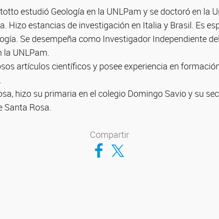
totto estudió Geología en la UNLPam y se doctoró en la U
. Hizo estancias de investigación en Italia y Brasil. Es es
logía. Se desempeña como Investigador Independiente d
en la UNLPam.
os artículos científicos y posee experiencia en formació
.
sa, hizo su primaria en el colegio Domingo Savio y su se
de Santa Rosa.
Compartir
Compartir en Facebook
Compartir en Twitter